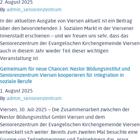
2. August 2025
By
admin_seniorenzentrum
In der aktuellen Ausgabe von Viersen aktuell ist ein Beitrag
über den bevorstehenden 3. Sozialen Markt in der Viersener
Innenstadt erschienen – und wir freuen uns sehr, dass das
Seniorenzentrum der Evangelischen Kirchengemeinde Viersen
auch in diesem Jahr wieder Teil dieser wichtigen
Veranstaltung ist.
Gemeinsam für neue Chancen: Nestor Bildungsinstitut und
WILLKOMMEN
Seniorenzentrum Viersen kooperieren für Integration in
soziale Berufe
ÜBER UNS
1. August 2025
LEISTUNGEN
By
admin_seniorenzentrum
NEWS
Viersen, 30. Juli 2025 – Die Zusammenarbeit zwischen der
ENGAGEMENT
Nestor Bildungsinstitut GmbH Viersen und dem
Seniorenzentrum der Evangelischen Kirchengemeinde Viersen
KONTAKT
entwickelt sich weiter: Bereits zum zweiten Mal besuchte eine
EINRICHTUNGEN
Gruppe von Teilnehmerinnen und Teilnehmern das „Haus