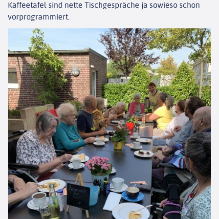
Kaffeetafel sind nette Tischgespräche ja sowieso schon
LEISTUNGEN
vorprogrammiert.
NEWS
ENGAGEMENT
KONTAKT
EINRICHTUNGEN