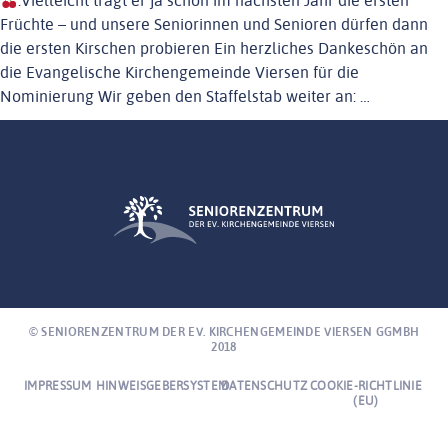
NEWS
.Vielleicht trägt er ja schon im nächsten Jahr die ersten
Früchte – und unsere Seniorinnen und Senioren dürfen dann
ENGAGEMENT
die ersten Kirschen probieren Ein herzliches Dankeschön an
KONTAKT
die Evangelische Kirchengemeinde Viersen für die
Nominierung Wir geben den Staffelstab weiter an: …
EINRICHTUNGEN
© SENIORENZENTRUM DER EV. KIRCHENGEMEINDE VIERSEN GGMBH
2018
IMPRESSUM
HINWEISGEBERSYSTEM
DATENSCHUTZ
COOKIE-RICHTLINIE
(EU)