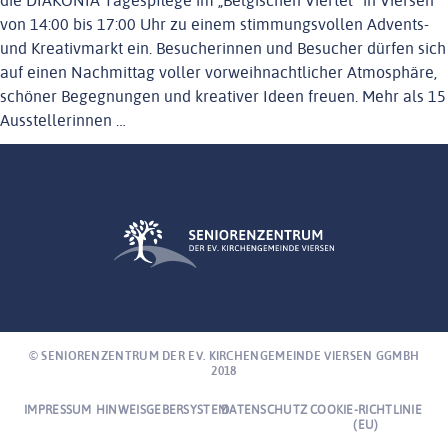
NEWS
die DIAKONIA Tagespflege im „Belgischen Viertel“ in Viersen
von 14:00 bis 17:00 Uhr zu einem stimmungsvollen Advents-
ENGAGEMENT
und Kreativmarkt ein. Besucherinnen und Besucher dürfen sich
KONTAKT
auf einen Nachmittag voller vorweihnachtlicher Atmosphäre,
schöner Begegnungen und kreativer Ideen freuen. Mehr als 15
EINRICHTUNGEN
Ausstellerinnen …
© SENIORENZENTRUM DER EV. KIRCHENGEMEINDE VIERSEN GGMBH
2018
IMPRESSUM
HINWEISGEBERSYSTEM
DATENSCHUTZ
COOKIE-RICHTLINIE
(EU)