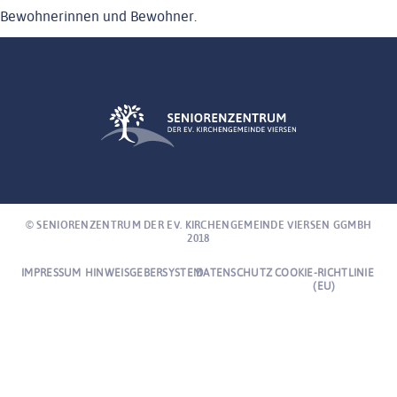
NEWS
Bewohnerinnen und Bewohner.
ENGAGEMENT
KONTAKT
EINRICHTUNGEN
© SENIORENZENTRUM DER EV. KIRCHENGEMEINDE VIERSEN GGMBH
2018
IMPRESSUM
HINWEISGEBERSYSTEM
DATENSCHUTZ
COOKIE-RICHTLINIE
(EU)