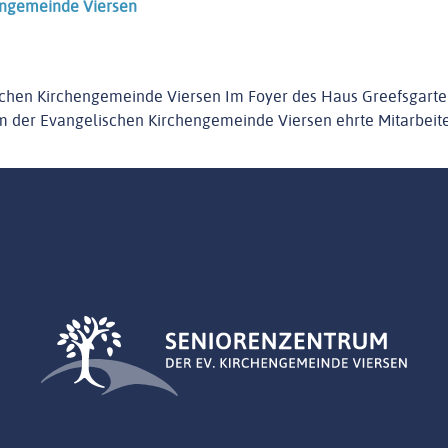
LEISTUNGEN
hengemeinde Viersen
NEWS
hen Kirchengemeinde Viersen Im Foyer des Haus Greefsgarten f
ENGAGEMENT
der Evangelischen Kirchengemeinde Viersen ehrte Mitarbeiterin
KONTAKT
EINRICHTUNGEN