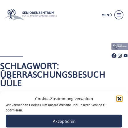
MENÜ
SCHLIESSEN
SCHLAGWORT:
ÜBERRASCHUNGSBESUCH
ÜÜLE
Das waren sie – die tollen Tage 2026.
WILLKOMMEN
Cookie-Zustimmung verwalten
Wir verwenden Cookies, um unsere Website und unseren Service zu
17. Februar 2026
ÜBER UNS
optimieren.
By
admin_seniorenzentrum
LEISTUNGEN
Akzeptieren
In unseren Häusern der Unternehmensgruppe